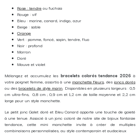
Rose : tendre
ou fuchsia
Rouge : vif
Bleu : marine, canard, indigo, azur
Beige : sable
Orange
Vert : pomme, foncé, sapin, tendre, fluo
Noir : profond
Marron
Doré
Mauve et violet
Mélangez et accumulez les
bracelets colorés tendance 2026
à
votre poignet femme, assortis à une
manchette fleurs
, des
joncs dorés
ou des
bracelets de style marin
. Disponibles en plusieurs largeurs :
0,5
cm ultra-fins, 0,8 cm ; 0,9 cm et 1,2 cm de taille moyenne et 2,2 cm
large pour un style manchette.
Le petit jonc Galet doré et Bleu Canard apporte une touche de gaieté
à une tenue.
Associé à un jonc coloré de notre site de bijoux fantaisie
tendance, cette mini manchette invite à créer de multiples
combinaisons personnalisées,
au style contemporain et audacieux